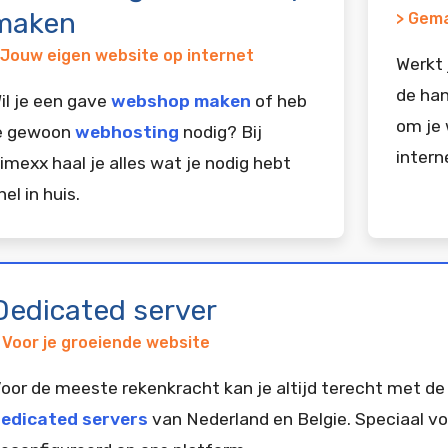
maken
> Gema
 Jouw eigen website op internet
Werkt 
de han
il je een gave
webshop maken
of heb
om je 
e gewoon
webhosting
nodig? Bij
intern
imexx haal je alles wat je nodig hebt
nel in huis.
Dedicated server
 Voor je groeiende website
oor de meeste rekenkracht kan je altijd terecht met de
edicated servers
van Nederland en Belgie. Speciaal vo