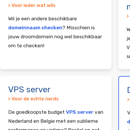
> Voor ieder wat wils
>
Wil je een andere beschikbare
domeinnaam checken
? Misschien is
W
jouw droomdomein nog wel beschikbaar
j
om te checken!
V
s
VPS server
> Voor de echte nerds
>
De goedkoopste budget
VPS server
van
V
Nederland en Belgie met een sublieme
d
performance en uptime? Bestel en zet